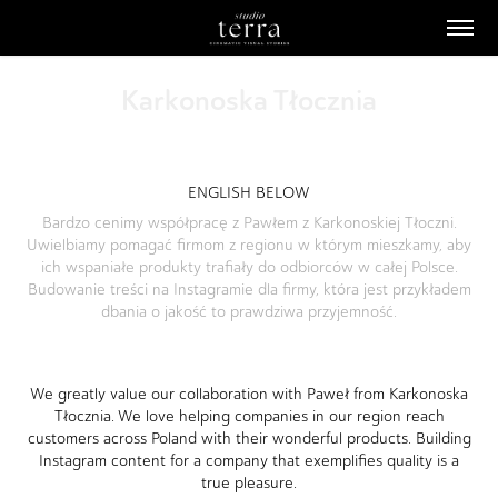
Karkonoska Tłocznia
ENGLISH BELOW
Bardzo cenimy współpracę z Pawłem z Karkonoskiej Tłoczni.
Uwielbiamy pomagać firmom z regionu w którym mieszkamy, aby
ich wspaniałe produkty trafiały do odbiorców w całej Polsce.
Budowanie treści na Instagramie dla firmy, która jest przykładem
dbania o jakość to prawdziwa przyjemność.
We greatly value our collaboration with Paweł from Karkonoska
Tłocznia. We love helping companies in our region reach
customers across Poland with their wonderful products. Building
Instagram content for a company that exemplifies quality is a
true pleasure.