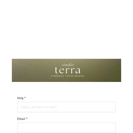
Grzegorz Koryciński
Imię *
Email *